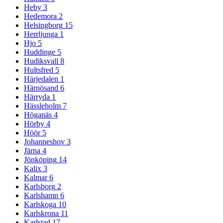
Heby
3
Hedemora
2
Helsingborg
15
Herrljunga
1
Hjo
5
Huddinge
5
Hudiksvall
8
Hultsfred
5
Härjedalen
1
Härnösand
6
Härryda
1
Hässleholm
7
Höganäs
4
Hörby
4
Höör
5
Johanneshov
3
Järna
4
Jönköping
14
Kalix
3
Kalmar
6
Karlsborg
2
Karlshamn
6
Karlskoga
10
Karlskrona
11
Karlstad
17