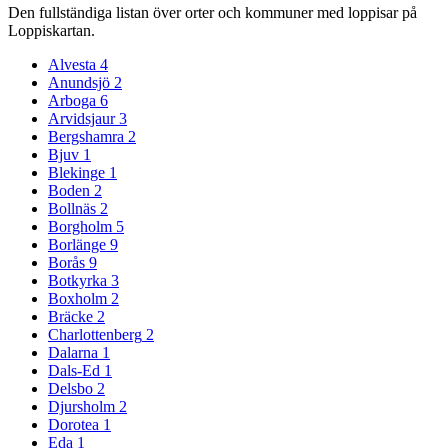
Den fullständiga listan över orter och kommuner med loppisar på
Loppiskartan.
Alvesta
4
Anundsjö
2
Arboga
6
Arvidsjaur
3
Bergshamra
2
Bjuv
1
Blekinge
1
Boden
2
Bollnäs
2
Borgholm
5
Borlänge
9
Borås
9
Botkyrka
3
Boxholm
2
Bräcke
2
Charlottenberg
2
Dalarna
1
Dals‑Ed
1
Delsbo
2
Djursholm
2
Dorotea
1
Eda
1