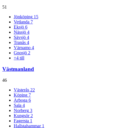
51
Jönköping
15
Vetlanda
7
Eksjö
6
Nässjö
4
Sävsjö
4
Tranås
4
Värnamo
4
Gnosjö
2
+
4
till
Västmanland
46
Västerås
22
Köping
7
Arboga
6
Sala
4
Norberg
3
Kungsör
2
Fagersta
1
Hallstahammar
1