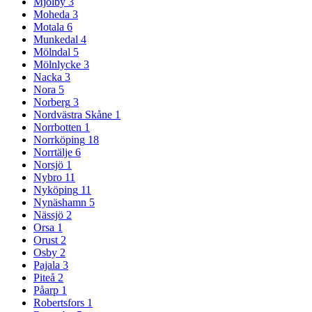
Mjölby
3
Moheda
3
Motala
6
Munkedal
4
Mölndal
5
Mölnlycke
3
Nacka
3
Nora
5
Norberg
3
Nordvästra Skåne
1
Norrbotten
1
Norrköping
18
Norrtälje
6
Norsjö
1
Nybro
11
Nyköping
11
Nynäshamn
5
Nässjö
2
Orsa
1
Orust
2
Osby
2
Pajala
3
Piteå
2
Påarp
1
Robertsfors
1