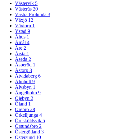
Västervik
5
Västerås
20
Västra Frölunda
3
Växjö
12
Växtorp
1
Ystad
9
Åhus
1
Åmål
4
Åre
2
Årsta
1
Åseda
2
Åsperöd
1
Åstorp
3
Åtvidaberg
6
Älmhult
9
Älvsbyn
1
Ängelholm
9
Öjebyn
2
Öland
1
Örebro
28
Örkelljunga
4
Örnsköldsvik
5
Örsundsbro
2
Östergötland
3
Östersund
10