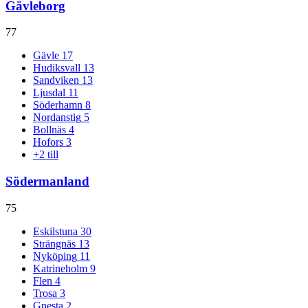
Gävleborg
77
Gävle
17
Hudiksvall
13
Sandviken
13
Ljusdal
11
Söderhamn
8
Nordanstig
5
Bollnäs
4
Hofors
3
+
2
till
Södermanland
75
Eskilstuna
30
Strängnäs
13
Nyköping
11
Katrineholm
9
Flen
4
Trosa
3
Gnesta
2