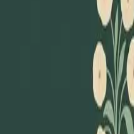
Loppiskartan finns nu som app!
Hitta loppisar direkt i mobilen.
Hämta appen
Loppiskartan
Karta
Öppet idag
I helgen
Områden