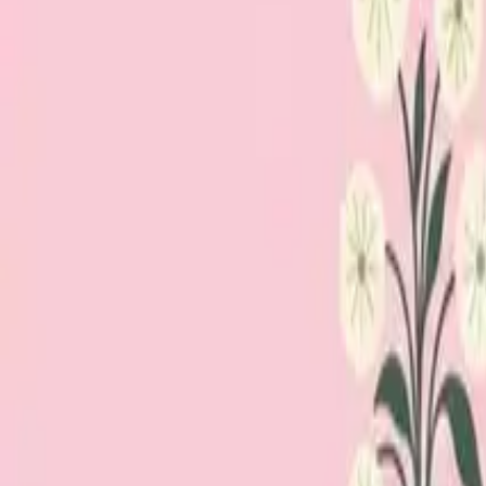
Loppiskartan finns nu som app!
Hitta loppisar direkt i mobilen.
Hämta appen
Loppiskartan
Karta
Öppet idag
I helgen
Områden