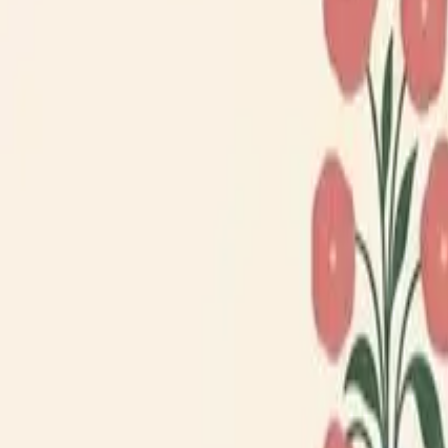
Loppiskartan finns nu som app!
Hitta loppisar direkt i mobilen.
Hämta appen
Loppiskartan
Karta
Öppet idag
I helgen
Områden