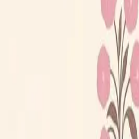
Loppiskartan finns nu som app!
Hitta loppisar direkt i mobilen.
Hämta appen
Loppiskartan
Karta
Öppet idag
I helgen
Områden