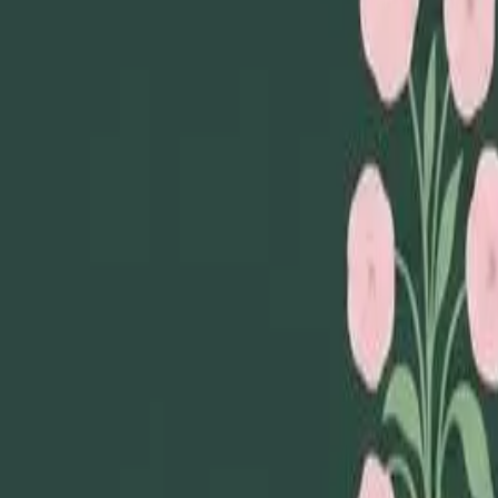
Loppiskartan finns nu som app!
Hitta loppisar direkt i mobilen.
Hämta appen
Loppiskartan
Karta
Öppet idag
I helgen
Områden