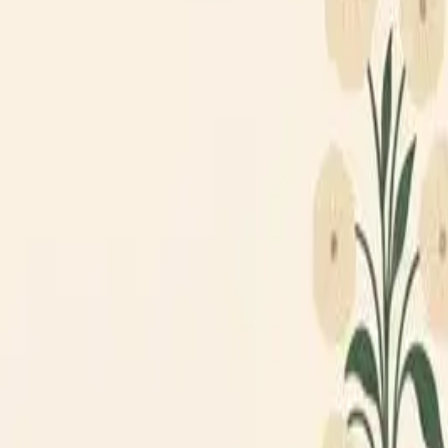
Loppiskartan finns nu som app!
Hitta loppisar direkt i mobilen.
Hämta appen
Loppiskartan
Karta
Öppet idag
I helgen
Områden