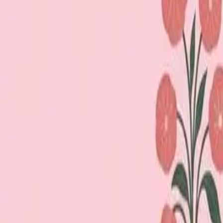
Loppiskartan finns nu som app!
Hitta loppisar direkt i mobilen.
Hämta appen
Loppiskartan
Karta
Öppet idag
I helgen
Områden