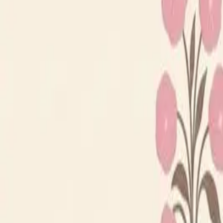
Loppiskartan finns nu som app!
Hitta loppisar direkt i mobilen.
Hämta appen
Loppiskartan
Karta
Öppet idag
I helgen
Områden