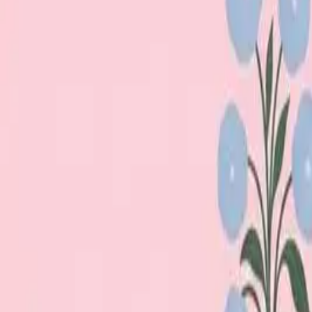
Loppiskartan finns nu som app!
Hitta loppisar direkt i mobilen.
Hämta appen
Loppiskartan
Karta
Öppet idag
I helgen
Områden