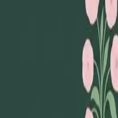
Loppiskartan finns nu som app!
Hitta loppisar direkt i mobilen.
Hämta appen
Loppiskartan
Karta
Öppet idag
I helgen
Områden