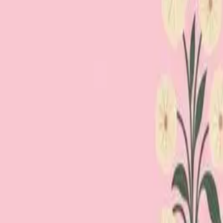
Loppiskartan finns nu som app!
Hitta loppisar direkt i mobilen.
Hämta appen
Loppiskartan
Karta
Öppet idag
I helgen
Områden