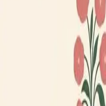
Loppiskartan finns nu som app!
Hitta loppisar direkt i mobilen.
Hämta appen
Loppiskartan
Karta
Öppet idag
I helgen
Områden