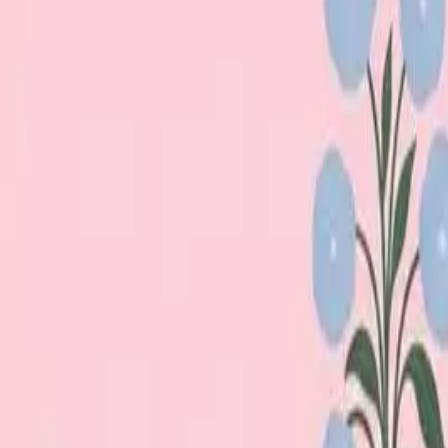
Loppiskartan finns nu som app!
Hitta loppisar direkt i mobilen.
Hämta appen
Loppiskartan
Karta
Öppet idag
I helgen
Områden