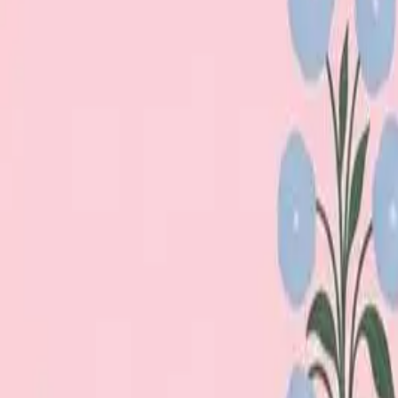
Loppiskartan finns nu som app!
Hitta loppisar direkt i mobilen.
Hämta appen
Loppiskartan
Karta
Öppet idag
I helgen
Områden