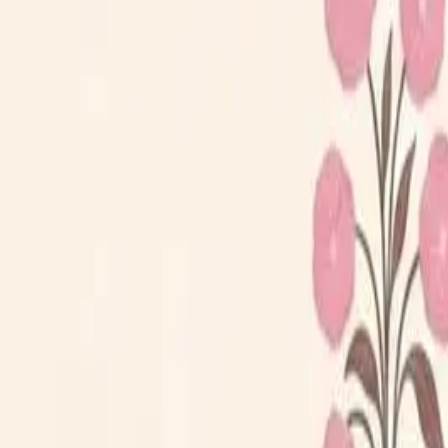
Loppiskartan finns nu som app!
Hitta loppisar direkt i mobilen.
Hämta appen
Loppiskartan
Karta
Öppet idag
I helgen
Områden