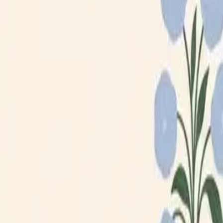
Loppiskartan finns nu som app!
Hitta loppisar direkt i mobilen.
Hämta appen
Loppiskartan
Karta
Öppet idag
I helgen
Områden