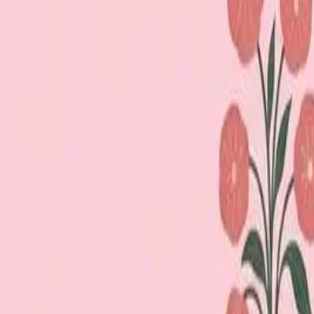
Loppiskartan finns nu som app!
Hitta loppisar direkt i mobilen.
Hämta appen
Loppiskartan
Karta
Öppet idag
I helgen
Områden