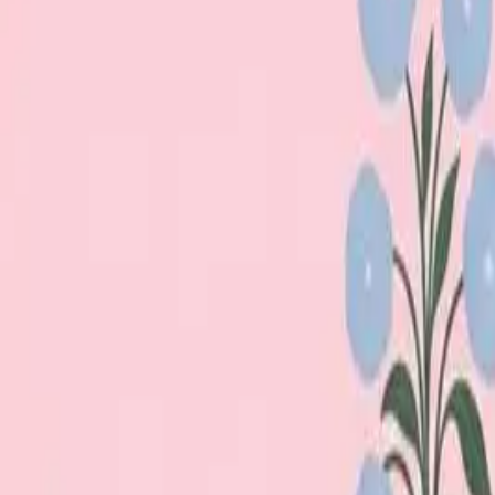
Loppiskartan finns nu som app!
Hitta loppisar direkt i mobilen.
Hämta appen
Loppiskartan
Karta
Öppet idag
I helgen
Områden