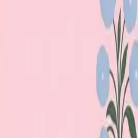
Loppiskartan finns nu som app!
Hitta loppisar direkt i mobilen.
Hämta appen
Loppiskartan
Karta
Öppet idag
I helgen
Områden