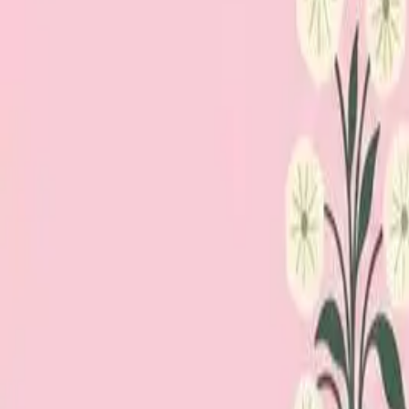
Loppiskartan finns nu som app!
Hitta loppisar direkt i mobilen.
Hämta appen
Loppiskartan
Karta
Öppet idag
I helgen
Områden