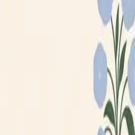
Loppiskartan finns nu som app!
Hitta loppisar direkt i mobilen.
Hämta appen
Loppiskartan
Karta
Öppet idag
I helgen
Områden