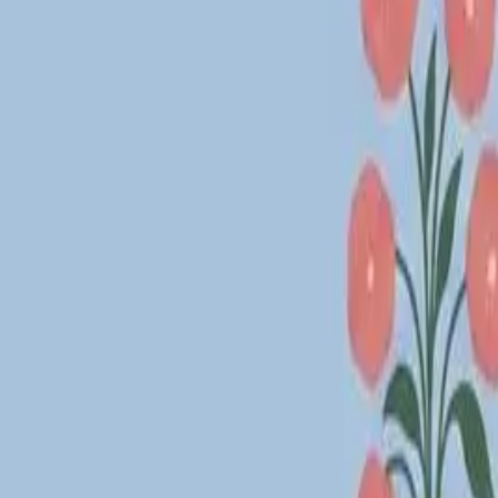
Loppiskartan finns nu som app!
Hitta loppisar direkt i mobilen.
Hämta appen
Loppiskartan
Karta
Öppet idag
I helgen
Områden