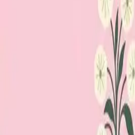
Loppiskartan finns nu som app!
Hitta loppisar direkt i mobilen.
Hämta appen
Loppiskartan
Karta
Öppet idag
I helgen
Områden