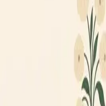
Loppiskartan finns nu som app!
Hitta loppisar direkt i mobilen.
Hämta appen
Loppiskartan
Karta
Öppet idag
I helgen
Områden