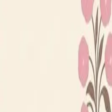
Loppiskartan finns nu som app!
Hitta loppisar direkt i mobilen.
Hämta appen
Loppiskartan
Karta
Öppet idag
I helgen
Områden