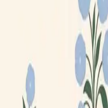
Loppiskartan finns nu som app!
Hitta loppisar direkt i mobilen.
Hämta appen
Loppiskartan
Karta
Öppet idag
I helgen
Områden