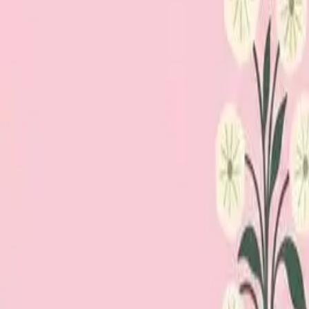
Loppiskartan finns nu som app!
Hitta loppisar direkt i mobilen.
Hämta appen
Loppiskartan
Karta
Öppet idag
I helgen
Områden