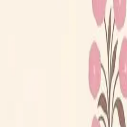
Loppiskartan finns nu som app!
Hitta loppisar direkt i mobilen.
Hämta appen
Loppiskartan
Karta
Öppet idag
I helgen
Områden