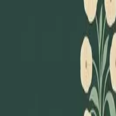
Loppiskartan finns nu som app!
Hitta loppisar direkt i mobilen.
Hämta appen
Loppiskartan
Karta
Öppet idag
I helgen
Områden