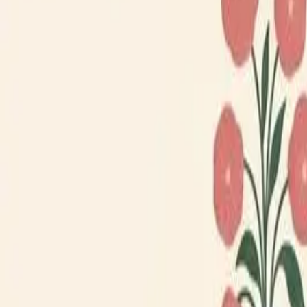
Loppiskartan finns nu som app!
Hitta loppisar direkt i mobilen.
Hämta appen
Loppiskartan
Karta
Öppet idag
I helgen
Områden