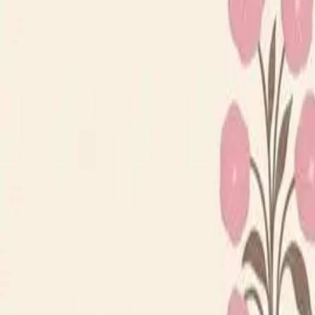
Loppiskartan finns nu som app!
Hitta loppisar direkt i mobilen.
Hämta appen
Loppiskartan
Karta
Öppet idag
I helgen
Områden