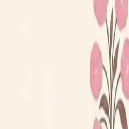
Loppiskartan finns nu som app!
Hitta loppisar direkt i mobilen.
Hämta appen
Loppiskartan
Karta
Öppet idag
I helgen
Områden