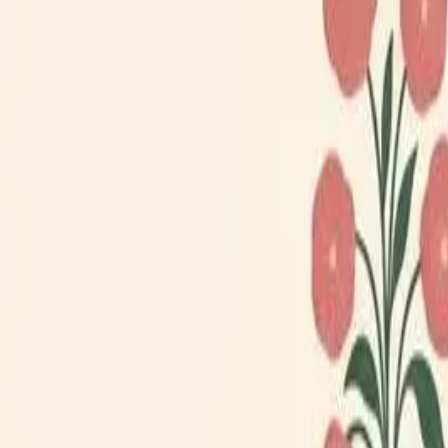
Loppiskartan finns nu som app!
Hitta loppisar direkt i mobilen.
Hämta appen
Loppiskartan
Karta
Öppet idag
I helgen
Områden