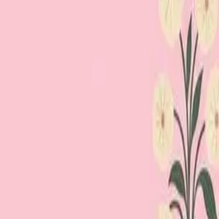
Loppiskartan finns nu som app!
Hitta loppisar direkt i mobilen.
Hämta appen
Loppiskartan
Karta
Öppet idag
I helgen
Områden