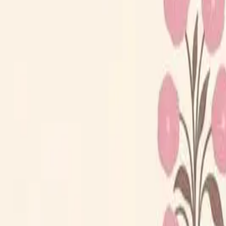
Loppiskartan finns nu som app!
Hitta loppisar direkt i mobilen.
Hämta appen
Loppiskartan
Karta
Öppet idag
I helgen
Områden