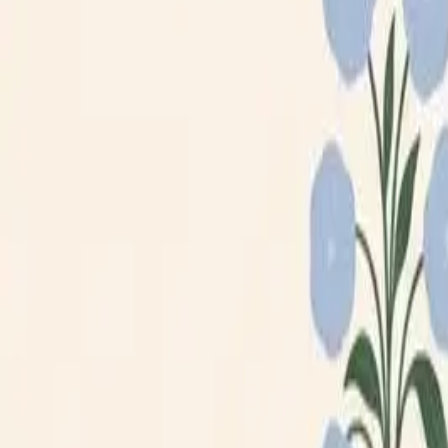
Loppiskartan finns nu som app!
Hitta loppisar direkt i mobilen.
Hämta appen
Loppiskartan
Karta
Öppet idag
I helgen
Områden