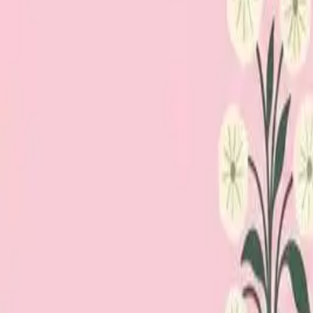
Loppiskartan finns nu som app!
Hitta loppisar direkt i mobilen.
Hämta appen
Loppiskartan
Karta
Öppet idag
I helgen
Områden