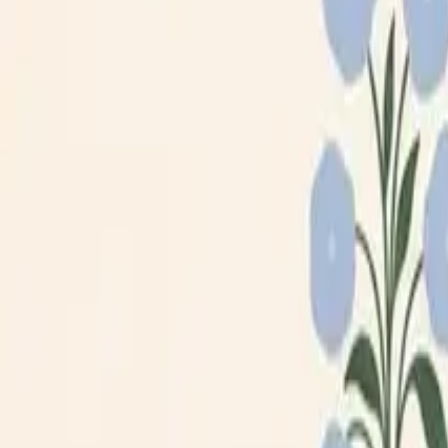
Loppiskartan finns nu som app!
Hitta loppisar direkt i mobilen.
Hämta appen
Loppiskartan
Karta
Öppet idag
I helgen
Områden